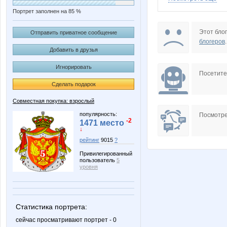
Портрет заполнен на 85 %
Akira79
Aleva
Этот блог
Отправить приватное сообщение
блогеров
.
Добавить в друзья
Игнорировать
BlonMi
Dream8
Посетит
Сделать подарок
Совместная покупка: взрослый
KRASOTKA_N
Kathrin
популярность:
Посмотре
-2
1471 место
↓
рейтинг
9015
?
Привилегированный
Lana.16
Lelyan
пользователь
5
уровня
Miss Triumf
Modnits
Статистика портрета:
сейчас просматривают портрет - 0