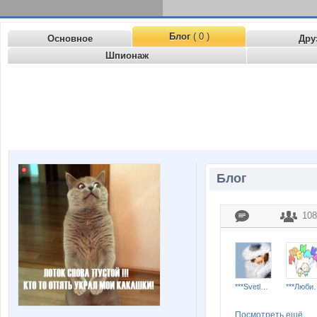
Блог
( 0 )
Основное
Дру
Шпионаж
Блог
108
***Svetlana***
***Лю
Посмотреть ещё