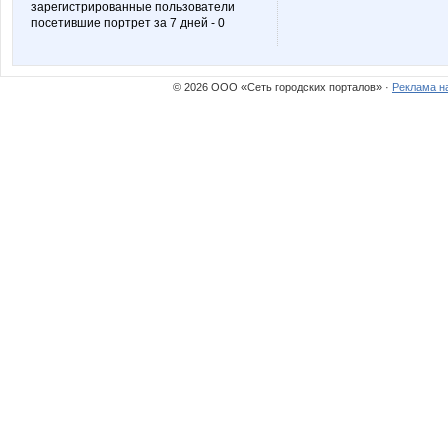
зарегистрированные пользователи
посетившие портрет за 7 дней - 0
Nathalie
Nayad
© 2026 ООО «Сеть городских порталов» ·
Реклама н
Pristavochka
Pugovk
Stella69
Svetyly
VerukSa
Wisp@
_muZZZa_
a_e_n